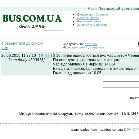
Увага! Переклад сайту виконано
Додати до обраного
Купуйте квиток
Часті запитання
Запитайте у форумі
Повернутися до списку
Сортувати за:
автором
.
тем
Часу:
зростання
,
спадання
.
26.06.2015 11:37:10
(
9788
)
З 10 липня відновлюється рух маршрутом Чернівц
[somebody #393816]
По понеділках, середам та п'ятницям!
Час відправлення з Чернівці 14:05!
Виїзд з м. Павлоград - середа, п'ятниця, неділя!
Година відправлення 10:05!
Шукат
Ви ще новенький на форумі, тому включений режим "ТІЛЬКИ 
page loaded from http://bus.com.ua ©
PV "API