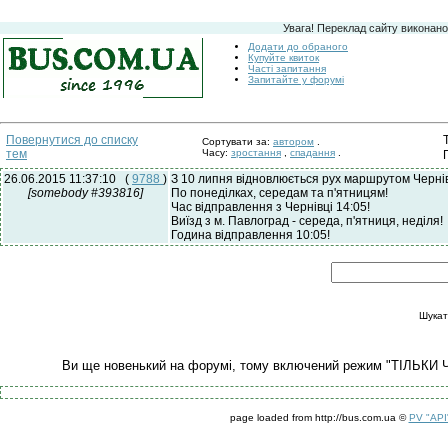
Увага! Переклад сайту виконано
Додати до обраного
Купуйте квиток
Часті запитання
Запитайте у форумі
Повернутися до списку
Сортувати за:
автором
.
тем
Часу:
зростання
,
спадання
.
26.06.2015 11:37:10
(
9788
)
З 10 липня відновлюється рух маршрутом Чернівц
[somebody #393816]
По понеділках, середам та п'ятницям!
Час відправлення з Чернівці 14:05!
Виїзд з м. Павлоград - середа, п'ятниця, неділя!
Година відправлення 10:05!
Шукат
Ви ще новенький на форумі, тому включений режим "ТІЛЬКИ 
page loaded from http://bus.com.ua ©
PV "API