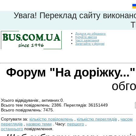
Увага! Переклад сайту виконан
T
Додати до обраного
Купуйте квиток
Часті запитання
Запитайте у форумі
Форум "На доріжку..."
обг
Усього відвідувачів:, активних:0.
Всього тем повідомлень: 2386. Переглядів: 36151449
Всього повідомлень: 7475.
Сортувати за:
кількістю повідомлень
,
кількістю переглядів
,
часом
переглядів
,
назвою теми
. Часу:
першого
,
останнього
повідомлення.