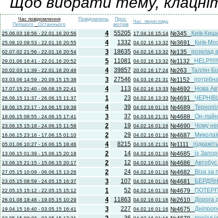
Щоб вибрати тему, клацніт
Час повідомлення
Повідомлень
Прос
Час_перегляду
Першого
Останнього
мотрів
4
55205
Київ-Киш
№345
25.06.03 18:56 - 22.01.16 20:56
17.04.16 15:14
4
1332
Київ-Мо
№3691
25.08.10 09:53 - 22.01.16 20:55
04.02.16 13:32
3
18635
розклад а
№135
02.07.02 21:56 - 22.01.16 20:54
04.02.16 13:32
5
11081
HELP!!!!
№1132
29.01.06 16:41 - 22.01.16 20:52
04.02.16 13:32
4
39857
Таллін-Бі
№263
20.02.03 11:39 - 22.01.16 20:49
20.02.16 17:24
3
27546
потрібна
№1152
03.03.06 14:59 - 20.09.15 15:38
04.03.16 21:31
4
113
Нова Ав
№4692
17.07.15 21:40 - 06.08.15 22:41
04.02.16 13:33
1
23
ЧЕРНІВЦ
№4691
26.06.15 11:37 - 26.06.15 11:37
04.02.16 13:33
4
39
Тернопіл
№4689
18.06.15 23:17 - 24.06.15 19:38
04.02.16 01:16
3
37
Он-лайн
№4688
18.06.15 08:55 - 24.06.15 17:41
04.03.16 21:31
2
19
Чому нем
№4690
23.06.15 15:18 - 24.06.15 11:58
04.02.16 01:16
2
29
Миколаїв
№4687
16.06.15 23:16 - 17.06.15 01:10
04.02.16 01:16
4
8215
підкажіт
№1111
05.01.06 10:27 - 16.06.15 18:46
04.03.16 21:31
2
14
із Запор
№4685
13.06.15 01:39 - 15.06.15 20:18
04.02.16 01:16
2
12
Автобус
№4686
13.06.15 21:15 - 15.06.15 20:17
04.02.16 01:16
2
24
Віза за
№4682
27.05.15 10:09 - 06.06.15 13:26
04.02.16 01:16
3
107
БЕРДЯН
№4681
23.05.15 08:59 - 24.05.15 16:37
04.02.16 01:16
1
52
ПОТЕРП
№4679
22.05.15 15:12 - 22.05.15 15:12
04.02.16 01:16
4
11863
Дорога д
№2610
26.01.08 18:46 - 19.05.15 10:29
04.02.16 01:16
3
227
Дніпропе
№4675
19.04.15 16:40 - 03.05.15 16:41
04.02.16 01:16
36
проїзд і