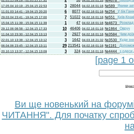
2
№4678
02.05.15 09:29 - 02.05.15 17:31
04.02.16 01:16
3
28044
Якими ав
№589
17.05.04 10:19 - 25.04.15 22:53
04.02.16 01:16
6
8077
У бік Га
№254
11.01.03 14:41 - 19.04.15 20:20
04.02.16 01:16
7
51022
Київ-Крак
№551
29.03.04 23:41 - 19.04.15 17:00
04.02.16 01:16
1
47
Розклад
№4673
15.04.15 11:39 - 15.04.15 11:39
04.02.16 01:16
10
46406
Овруч
№1864
29.12.06 08:58 - 12.04.15 17:33
04.02.16 01:16
3
2927
Чим дої
№3584
11.04.10 23:30 - 12.04.15 13:13
04.02.16 01:16
3
1642
Куди зн
№3530
22.01.10 13:38 - 12.04.15 13:12
04.03.16 21:32
29
213541
Допоможі
№1181
06.04.06 23:45 - 12.04.15 13:11
04.02.16 01:16
3
324
з одеси
№4444
20.10.13 13:37 - 12.04.15 13:09
04.02.16 01:16
[page 1 
Шукат
Ви ще новенький на форум
ЧИТАННЯ". Для початку спроб
н