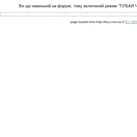
Ви ще новенький на форумі, тому включений режим "ТІЛЬКИ 
page loaded from http://bus.com.ua ©
PV "API