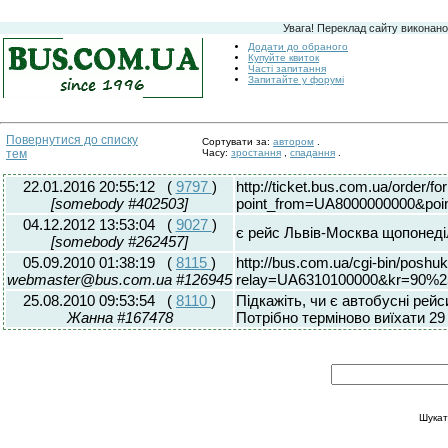
Увага! Переклад сайту виконано
Додати до обраного
Купуйте квиток
Часті запитання
Запитайте у форумі
Повернутися до списку
Сортувати за:
автором
.
тем
Часу:
зростання
,
спадання
.
22.01.2016 20:55:12
(
9797
)
http://ticket.bus.com.ua/order/f
[somebody #402503]
point_from=UA8000000000&poi
04.12.2012 13:53:04
(
9027
)
є рейс Львів-Москва щопонеді
[somebody #262457]
05.09.2010 01:38:19
(
8115
)
http://bus.com.ua/cgi-bin/poshu
webmaster@bus.com.ua #126945
relay=UA6310100000&kr=90%
25.08.2010 09:53:54
(
8110
)
Підкажіть, чи є автобусні рей
Жанна #167478
Потрібно терміново виїхати 29 
Шукат