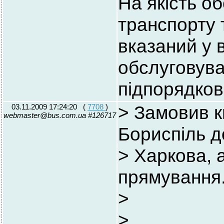
На якість о
транспорту 
вказаний у 
обслуговува
підпорядков
03.11.2009 17:24:20
(
7708
)
> Замовив к
webmaster@bus.com.ua #126717
Бориспіль д
> Харкова, 
прямування
>
>