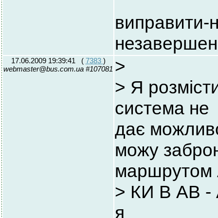
виправити-н
незавершені
17.06.2009 19:39:41
(
7383
)
>
webmaster@bus.com.ua #107081
> Я розміст
система не
дає можливо
можу заброн
маршрутом
> КИ В АВ -
я