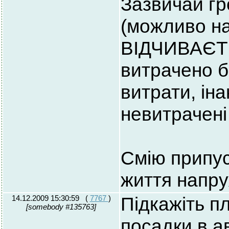
Зазвичай г
(можливо на
ВІДЧИВАЄТЬ
витрачено б
витрати, ін
невитрачені 
Смію припус
життя напру
14.12.2009 15:30:59
(
7767
)
Підкажіть пл
[somebody #135763]
посадки в а