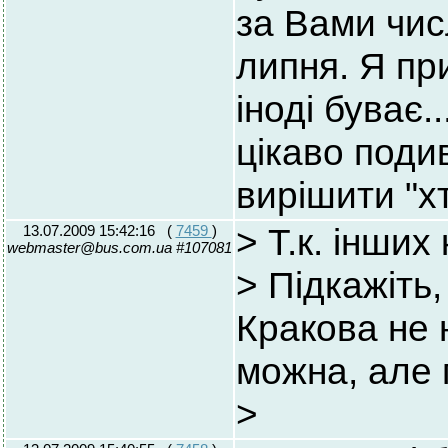
за Вами числ
липня. Я пр
іноді буває.
цікаво поди
вирішити "х
13.07.2009 15:42:16
(
7459
)
> Т.к. інших
webmaster@bus.com.ua #107081
> Підкажіть
Кракова не 
можна, але 
>