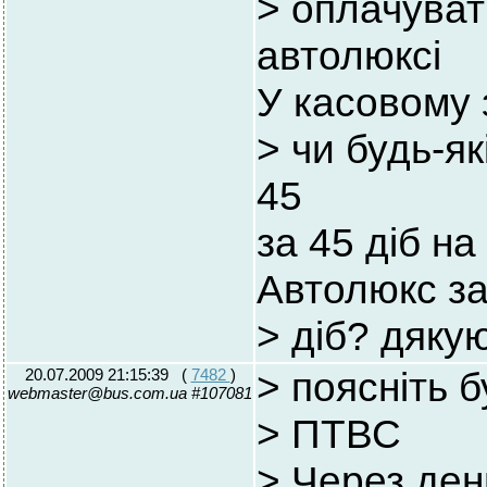
> оплачуват
автолюксі
У касовому 
> чи будь-я
45
за 45 діб н
Автолюкс за
> діб? дякую
20.07.2009 21:15:39
(
7482
)
> поясніть 
webmaster@bus.com.ua #107081
> ПТВС
> Через де