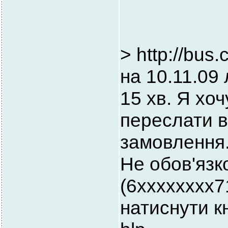
> http://bus
на 10.11.09
15 хв. Я хо
переслати в
замовлення.
Не обов'язк
(6хххххххх7
натиснути кн