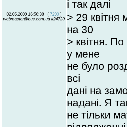
і так далі
02.05.2009 16:56:38
(
7290
)
> 29 квітня
webmaster@bus.com.ua #24720
на 30
> квітня. П
у мене
не було роз
всі
дані на зам
надані. Я т
не тільки м