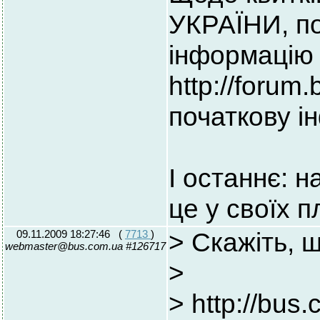
УКРАЇНИ, по
інформацію 
http://forum
початкову і
І останнє: 
це у своїх п
09.11.2009 18:27:46
(
7713
)
> Скажіть, щ
webmaster@bus.com.ua #126717
>
> http://bus