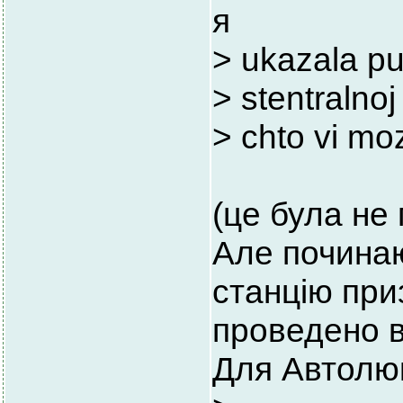
я
> ukazala pun
> stentralnoj
> chto vi moz
(це була не 
Але починаю
станцію при
проведено в
Для Автолюк