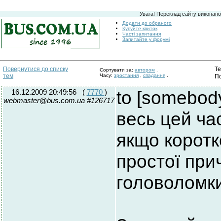
Увага! Переклад сайту виконано
Додати до обраного
Купуйте квиток
Часті запитання
Запитайте у форумі
Те
Повернутися до списку
Сортувати за:
автором
.
тем
Часу:
зростання
,
спадання
.
П
16.12.2009 20:49:56
(
7770
)
to [somebod
webmaster@bus.com.ua #126717
весь цей час
якщо коротк
простої при
головоломки