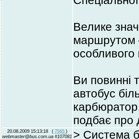
Спеціальної 
Велике знач
маршрутом –
особливого 
Ви повинні 
автобус біл
карбюратор..
подбає про д
20.08.2009 15:13:18
(
7565
)
> Система б
webmaster@bus.com.ua #107081