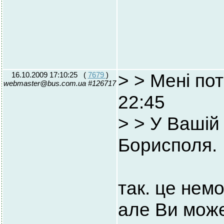
16.10.2009 17:10:25
(
7679
)
> > Мені по
webmaster@bus.com.ua #126717
22:45
> > У Ваші
Борисполя.
так. це немо
але Ви може