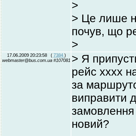
>
> Це лише н
почув, що р
>
17.06.2009 20:23:58
(
7384
)
> Я припуст
webmaster@bus.com.ua #107081
рейс хххх н
за маршруто
виправити д
замовлення
новий?