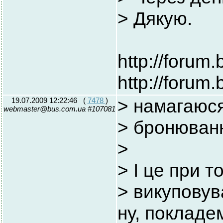
> Дякую.
http://forum
http://forum
19.07.2009 12:22:46
(
7478
)
> намагаюся
webmaster@bus.com.ua #107081
> бронюван
>
> І це при то
> викуповува
ну, покладем