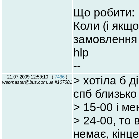
Що робити:
Коли (і якщ
замовлення -
hlp
--
21.07.2009 12:59:10
(
7486
)
> хотіла б 
webmaster@bus.com.ua #107081
спб близько
> 15-00 і ме
> 24-00, то
немає, кінц