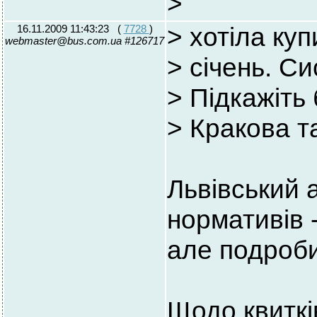
>
16.11.2009 11:43:23
(
7728
)
> хотіла куп
webmaster@bus.com.ua #126717
> січень. С
> Підкажіть 
> Кракова т
Львівський 
нормативів -
але подроби
Щодо квиткі