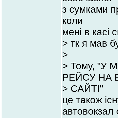
з сумками п
коли
мені в касі 
> тк я мав б
>
> Тому, "
РЕЙСУ НА
> САЙТІ"
це також існ
автовокзал 