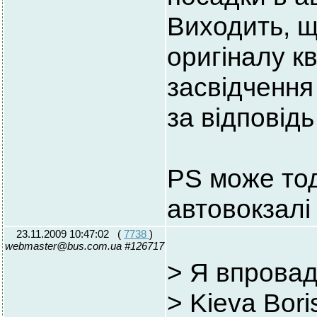
Виходить, щ
оригіналу кв
засвідчення
за відповідь
PS може тод
автовокзалі
23.11.2009 10:47:02
(
7738
)
webmaster@bus.com.ua #126717
> Я впровад
> Kieva Bor