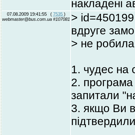
накладені ав
07.08.2009 19:41:55
(
7535
)
> id=450199
webmaster@bus.com.ua #107081
вдруге зам
> не робила
1. чудес на 
2. програма 
запитали "н
3. якщо Ви 
підтвердил