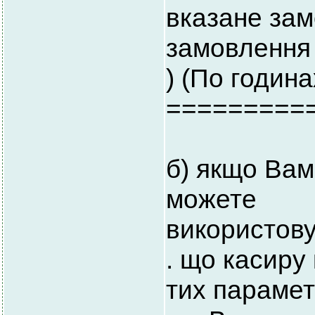
вказане зам
замовлення 
) (По годин
=========
б) якщо Вам
можете
використову
. що касиру 
тих парамет