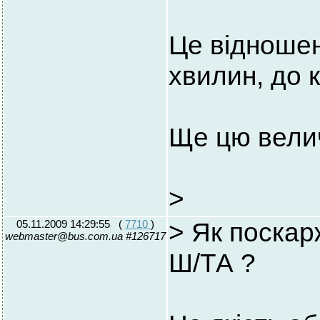
Це відношен
хвилин, до к
Ще цю велич
>
05.11.2009 14:29:55
(
7710
)
> Як поска
webmaster@bus.com.ua #126717
Ш/ТА ?