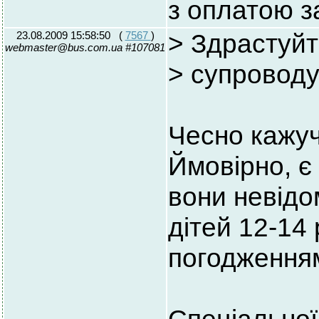
з оплатою з
23.08.2009 15:58:50
(
7567
)
> Здрастуйте
webmaster@bus.com.ua #107081
> супроводу
Чесно кажучи
Ймовірно, є 
вони невідом
дітей 12-14
погодженням