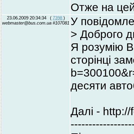
Отже на цей
23.06.2009 20:34:34
(
7398
)
У повідомле
webmaster@bus.com.ua #107081
> Доброго д
Я розумію В
сторінці зам
b=300100&r=
десяти авто
Далі - http:
-----------------