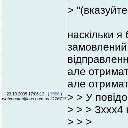
> "(вказуйт
наскільки я 
замовлений 
відправленн
але отримат
але отримат
23.10.2009 17:06:12
(
7686
)
> > У повід
webmaster@bus.com.ua #126717
> > > 3ххх4
> >
>