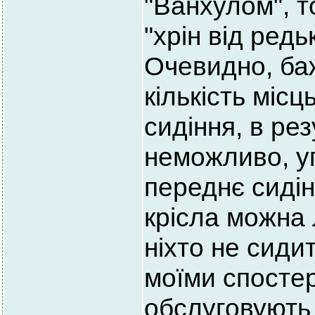
"Ванхулом", т
"хрін від ред
Очевидно, ба
кількість місц
сидіння, в рез
неможливо, у
переднє сидін
крісла можна 
ніхто не сиди
моїми спосте
обслуговують 3