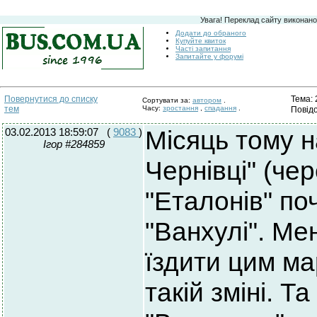
Увага! Переклад сайту виконано
Додати до обраного
Купуйте квиток
Часті запитання
Запитайте у форумі
Тема: 
Повернутися до списку
Сортувати за:
автором
.
тем
Часу:
зростання
,
спадання
.
Повід
03.02.2013 18:59:07
(
9083
)
Місяць тому н
Ігор #284859
Чернівці" (че
"Еталонів" по
"Ванхулі". Ме
їздити цим ма
такій зміні. Т