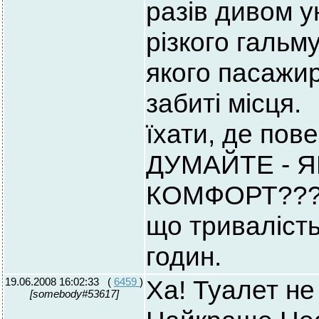
разів дивом 
різкого гальм
якого пасажи
забиті місця.
їхати, де повер
ДУМАЙТЕ - 
КОМФОРТ??? Д
що тривалість
годин.
19.06.2008 16:02:33
(
6459
)
Ха! Туалет не
[somebody#53617]