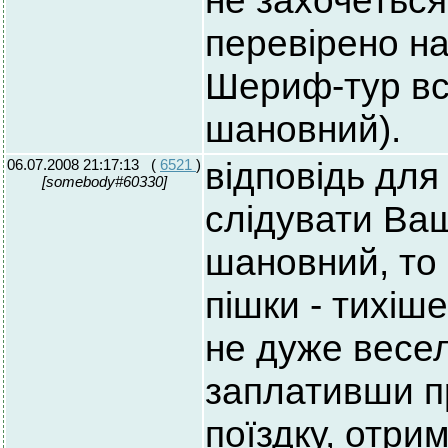
не захочеться 
перевірено на 
Шериф-тур вс
шановний).
06.07.2008 21:17:13
(
6521
)
відповідь для 
[somebody#60330]
слідувати Ва
шановний, то 
пішки - тихіш
не дуже весел
заплативши пр
поїздку, отри