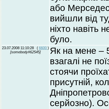
або Мерседес.
вийшли від туд
ніхто навіть н
було.
23.07.2008 11:10:28
(
6600
)
Як на мене – 
[somebody#62545]
взагалі не по
стоячи проїха
присутній, ко
Дніпропетровс
серйозно). Ос