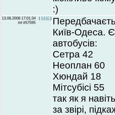
:)
13.06.2008 17:01:34
(
6430
)
Передбачаєтьс
Int #57595
Київ-Одеса. Є
автобусів:
Сетра 42
Неоплан 60
Хюндай 18
Мітсубісі 55
так як я наві
за звірі, підка