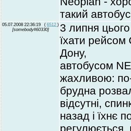
Neoplan - хор
такий автобус
05.07.2008 22:36:19
(
6512
)
3 липня цього
[somebody#60330]
їхати рейсом 
Дону,
автобусом NE
жахливою: по-
брудна розва
відсутні, спи
назад і їхнє 
регулюється, 