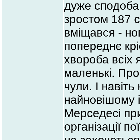
дуже сподобав
зростом 187 
вміщався - но
попереднє крі
хвороба всіх 
маленькі. Про
чули. І навіть
найновішому 
Мерседесі при
організації по