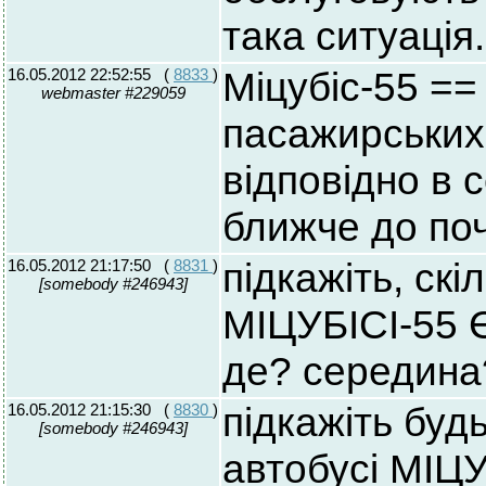
така ситуація.
16.05.2012 22:52:55
(
8833
)
Міцубіс-55 == 
webmaster #229059
пасажирських 
відповідно в 
ближче до поч
16.05.2012 21:17:50
(
8831
)
підкажіть, скі
[somebody #246943]
МІЦУБІСІ-55 
де? середина
16.05.2012 21:15:30
(
8830
)
підкажіть будь
[somebody #246943]
автобусі МІЦ