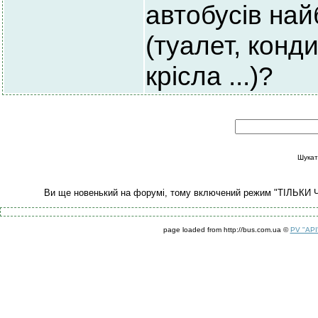
автобусів на
(туалет, конд
крісла ...)?
Шукат
Ви ще новенький на форумі, тому включений режим "ТІЛЬКИ 
page loaded from http://bus.com.ua ©
PV "API