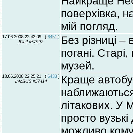
Найкраще Нео
поверхівка, 
мій погляд.
17.06.2008 22:43:09
(
6451
)
Без різниці – 
[Гіві] #57997
погані. Старі,
музей.
13.06.2008 22:25:21
(
6433
)
Краще автобус
InfoBUS #57414
наближаються
літакових. У М
просто вузькі
можливо комус