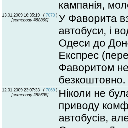
кампанія, мол
13.01.2009 16:35:19
(
7073
)
У Фаворита вз
[somebody #88860]
автобуси, і во
Одеси до Доне
Експрес (перев
Фаворитом не 
безкоштовно.
12.01.2009 23:07:33
(
7069
)
Ніколи не бул
[somebody #88698]
приводу комф
автобусів, ал