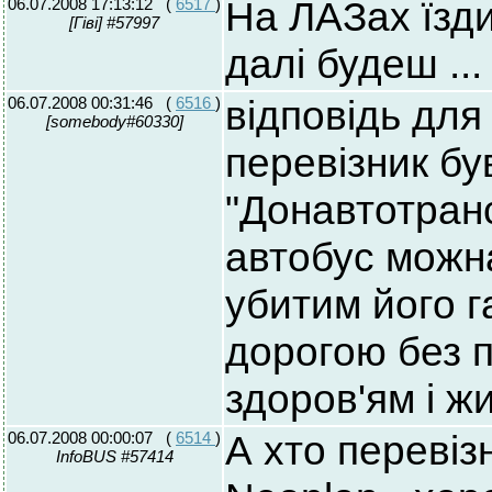
06.07.2008 17:13:12
(
6517
)
На ЛАЗах їзди
[Гіві] #57997
далі будеш ...
06.07.2008 00:31:46
(
6516
)
відповідь для
[somebody#60330]
перевізник бу
"Донавтотранс
автобус можн
убитим його 
дорогою без 
здоров'ям і ж
06.07.2008 00:00:07
(
6514
)
А хто перевіз
InfoBUS #57414