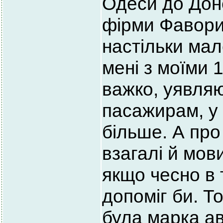
Одеси до Дон
фірми Фаворит
настільки мал
мені з моїми 
важко, уявляю
пасажирам, у
більше. А про
взагалі й мов
якщо чесно в 
допоміг би. Т
була марка а