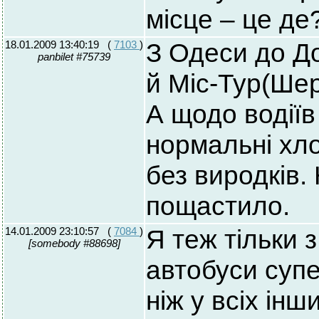
місце – це де
18.01.2009 13:40:19
(
7103
)
З Одеси до Д
panbilet #75739
й Міс-Тур(Шер
А щодо водіїв
нормальні хло
без виродків.
пощастило.
14.01.2009 23:10:57
(
7084
)
Я теж тільки 
[somebody #88698]
автобуси супе
ніж у всіх інш