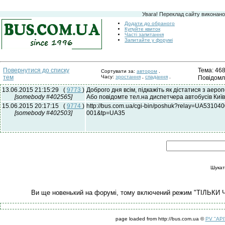
Увага! Переклад сайту виконано
Додати до обраного
Купуйте квиток
Часті запитання
Запитайте у форумі
Тема: 468
Повернутися до списку
Сортувати за:
автором
.
тем
Часу:
зростання
,
спадання
.
Повідомл
13.06.2015 21:15:29
(
9773
)
Доброго дня всім, підкажіть як дістатися з аеро
[somebody #402565]
Або повідомте тел.на диспетчера автобусів Київ
15.06.2015 20:17:15
(
9774
)
http://bus.com.ua/cgi-bin/poshuk?relay=UA5
[somebody #402503]
001&tp=UA35
Шукат
Ви ще новенький на форумі, тому включений режим "ТІЛЬКИ 
page loaded from http://bus.com.ua ©
PV "API