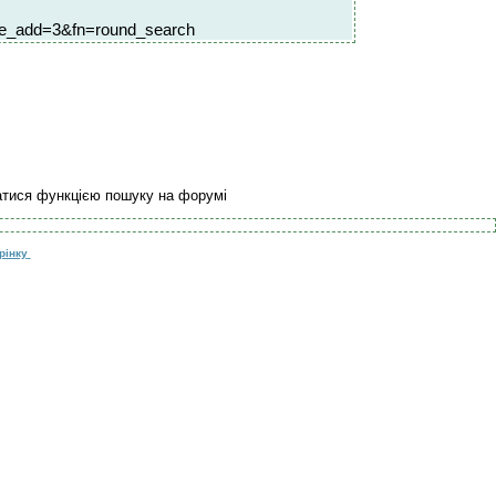
te_add=3&fn=round_search
атися функцією пошуку на форумі
рінку