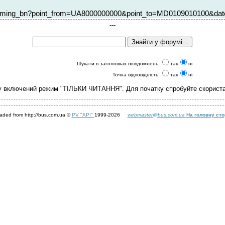
er/forming_bn?point_from=UA8000000000&point_to=MD0109010100&da
---
Шукати в заголовках повідомлень:
так
ні
Точна відповідність:
так
ні
у включений режим "ТІЛЬКИ ЧИТАННЯ". Для початку спробуйте скорист
aded from http://bus.com.ua ©
PV "API"
1999-2026
webmaster@bus.com.ua
На головну сто