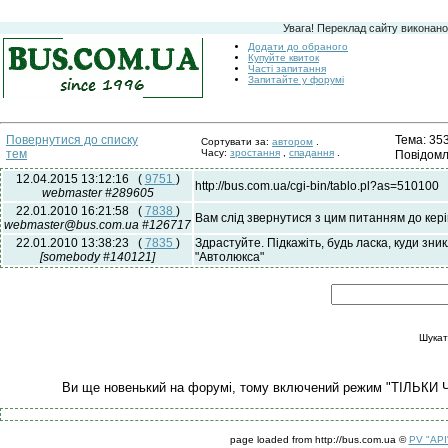
Увага! Переклад сайту виконано
Додати до обраного
Купуйте квиток
Часті запитання
Запитайте у форумі
Тема: 35
Повернутися до списку
Сортувати за:
автором
.
тем
Часу:
зростання
,
спадання
.
Повідом
12.04.2015 13:12:16
(
9751
)
http://bus.com.ua/cgi-bin/tablo.pl?as=510100
webmaster #289605
22.01.2010 16:21:58
(
7838
)
Вам слід звернутися з цим питанням до кері
webmaster@bus.com.ua #126717
22.01.2010 13:38:23
(
7835
)
Здрастуйте. Підкажіть, будь ласка, куди зни
[somebody #140121]
"Автолюкса"
Шукат
Ви ще новенький на форумі, тому включений режим "ТІЛЬКИ 
page loaded from http://bus.com.ua ©
PV "API