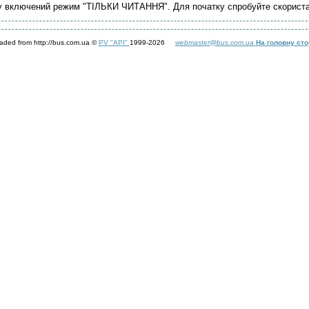
у включений режим "ТІЛЬКИ ЧИТАННЯ". Для початку спробуйте скорист
aded from http://bus.com.ua ©
PV "API"
1999-2026
webmaster@bus.com.ua
На головну сто