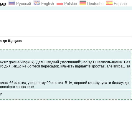
ька
Русский
English
Polskie
Deutsche
Espanol
ва до Щецина
www.uz.gov.ua/?lng=uk). Далі швидкий ("поспішний") поїзд Пшемисль-Щецін. Без
го дня. Якщо не боїтеся пересадок, кількість варіантів зростає, але виграш за
ласі 66 злотих, у першому 99 злотих. Втім, перший клас купувати безглуздо,
е повністю заповнене.
ch