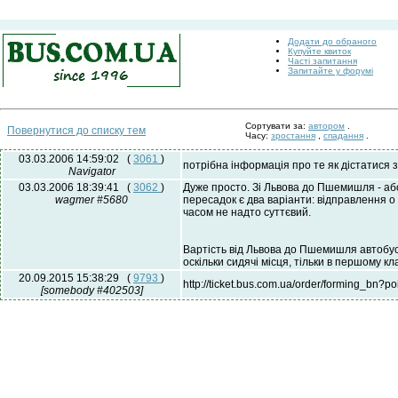
Додати до обраного
Купуйте квиток
Часті запитання
Запитайте у форумі
Сортувати за:
автором
.
Повернутися до списку тем
Часу:
зростання
,
спадання
.
03.03.2006 14:59:02
(
3061
)
потрібна інформація про те як дістатися 
Navigator
03.03.2006 18:39:41
(
3062
)
Дуже просто. Зі Львова до Пшемишля - або 
wagmer #5680
пересадок є два варіанти: відправлення о 
часом не надто суттєвий.
Вартість від Львова до Пшемишля автобусо
оскільки сидячі місця, тільки в першому к
20.09.2015 15:38:29
(
9793
)
http://ticket.bus.com.ua/order/forming_
[somebody #402503]