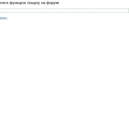
атися функцією пошуку на форумі
рінку