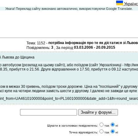
Українс
Увага! Переклад сайту виконано автоматично, використовуючи Google Translate.
потрібна інформація про те як дістатися зі Льво
Тема: 1152 -
3
03.03.2006 - 20.09.2015
Повідомлень:
, За період
зі Львова до Щецина
автобусом (розклад на цьому сайті), або поїздом (сайт Укрзалізниці - http://
8.35, прибуття о 21.56. Друге відправлення о 17.50, прибуття о 09.12 наступно
м в межах 30 гривень, поїздом трохи дорожче. Ціна на "поспішний" у другому к
ласі купе на чотири людини замість шести у другому. І далеко не завжди це куп
bn?point_from=UA4610100000&point_to=PL1601000000&date_add=1&fn=round_sear
Шукати в заголовках повідомлень:
так
ні
Точна відповідність:
так
ні