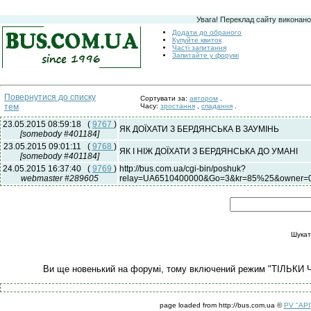
Увага! Переклад сайту виконано
Додати до обраного
Купуйте квиток
Часті запитання
Запитайте у форумі
Повернутися до списку
Сортувати за:
автором
.
тем
Часу:
зростання
,
спадання
.
23.05.2015 08:59:18
(
9767
)
ЯК ДОЇХАТИ З БЕРДЯНСЬКА В ЗАУМІНЬ
[somebody #401184]
23.05.2015 09:01:11
(
9768
)
ЯК І НІЖ ДОЇХАТИ З БЕРДЯНСЬКА ДО УМАНІ
[somebody #401184]
24.05.2015 16:37:40
(
9769
)
http://bus.com.ua/cgi-bin/poshuk?
webmaster #289605
relay=UA6510400000&Go=3&kr=85%25&owner=0
Шукат
Ви ще новенький на форумі, тому включений режим "ТІЛЬКИ 
page loaded from http://bus.com.ua ©
PV "API