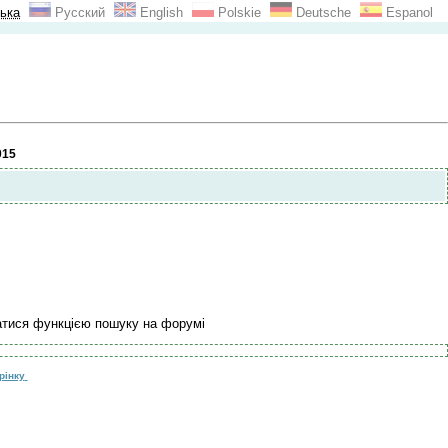
ька
Русский
English
Polskie
Deutsche
Espanol
015
атися функцією пошуку на форумі
рінку