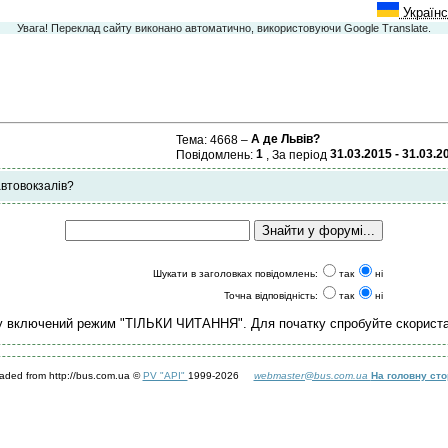
Українс
Увага! Переклад сайту виконано автоматично, використовуючи Google Translate.
А де Львів?
Тема: 4668 –
1
31.03.2015 - 31.03.2
Повідомлень:
, За період
автовокзалів?
Шукати в заголовках повідомлень:
так
ні
Точна відповідність:
так
ні
у включений режим "ТІЛЬКИ ЧИТАННЯ". Для початку спробуйте скорист
aded from http://bus.com.ua ©
PV "API"
1999-2026
webmaster@bus.com.ua
На головну сто