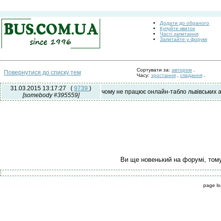
Додати до обраного
Купуйте квиток
Часті запитання
Запитайте у форумі
Сортувати за:
автором
.
Повернутися до списку тем
Часу:
зростання
,
спадання
.
31.03.2015 13:17:27
(
9739
)
чому не працює онлайн-табло львівських 
[somebody #395559]
Ви ще новенький на форумі, том
page lo