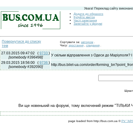
Увага! Переклад сайту виконано
Додати до обраного
Купуйте квиток
Часті запитання
Запитайте у форумі
Повернутися до списку
Сортувати за:
автором
.
тем
Часу:
зростання
,
спадання
.
27.03.2015 09:47:02
(
9733
)
У скільки відправлення з Одеси до Маріуполя? І 
[somebody #396498]
29.03.2015 18:56:00
(
9736
)
http://bus.bilet-ua.com/order/forming_bn?poi
[somebody #392090]
Шукат
Ви ще новенький на форумі, тому включений режим "ТІЛЬКИ 
page loaded from http://bus.com.ua ©
PV "API