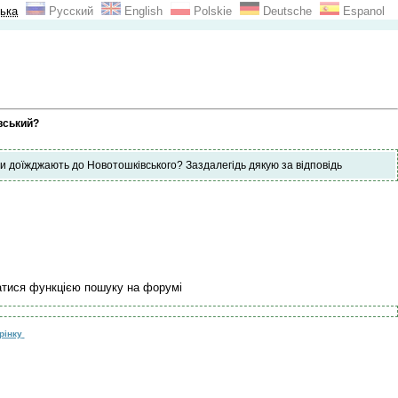
ька
Русский
English
Polskie
Deutsche
Espanol
вський?
юди доїжджають до Новотошківського? Заздалегідь дякую за відповідь
атися функцією пошуку на форумі
рінку