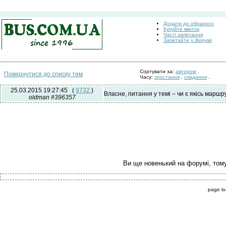
Додати до обраного
Купуйте квиток
Часті запитання
Запитайте у форумі
Сортувати за:
автором
.
Повернутися до списку тем
Часу:
зростання
,
спадання
.
25.03.2015 19:27:45
(
9732
)
Власне, питання у темі – чи є якісь марш
oldman #396357
Ви ще новенький на форумі, том
page lo