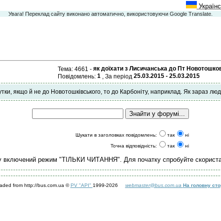
Українс
Увага! Переклад сайту виконано автоматично, використовуючи Google Translate.
як доїхати з Лисичанська до Пт Новотошко
Тема: 4661 -
1
25.03.2015 - 25.03.2015
Повідомлень:
, За період
рутки, якщо й не до Новотошківського, то до Карбоніту, наприклад. Як зараз л
Шукати в заголовках повідомлень:
так
ні
Точна відповідність:
так
ні
у включений режим "ТІЛЬКИ ЧИТАННЯ". Для початку спробуйте скорист
aded from http://bus.com.ua ©
PV "API"
1999-2026
webmaster@bus.com.ua
На головну сто