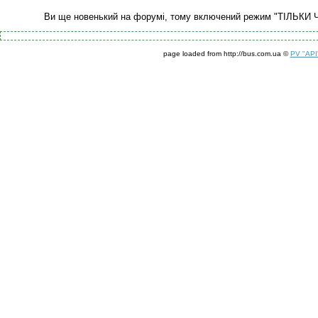
Ви ще новенький на форумі, тому включений режим "ТІЛЬКИ 
page loaded from http://bus.com.ua ©
PV "API