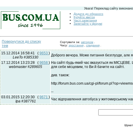
Увага! Переклад сайту виконано
Додати до обраного
Купуйте квиток
Часті запитання
Запитайте у форумі
Повернутися до списку
Сортувати за:
автором
.
тем
Часу:
зростання
,
спадання
.
15.12.2014 16:58:41
(
9653
)
Доброго вечора. Може питання безглузде, але я
LeeTo #385330
17.12.2014 13:23:28
(
9658
)
На сайті будь-який час вказується як МІСЦЕВЕ. 
webmaster #289605
для себе місцевим, то Ви й бачите на сайті.
див. також:
http://forum.bus.com.ua/cgi-pl/forum.pl?op=vie
--
03.01.2015 12:20:30
(
9671
)
Час відправлення автобуса у житомирському н
Іра #387761
Шукат