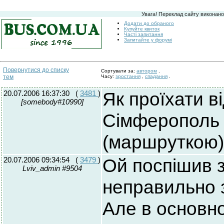
Увага! Переклад сайту виконано
Додати до обраного
Купуйте квиток
Часті запитання
Запитайте у форумі
Повернутися до списку
Сортувати за:
автором
.
тем
Часу:
зростання
,
спадання
.
20.07.2006 16:37:30
(
3481
)
Як проїхати в
[somebody#10990]
Сімферополь
(маршруткою)
20.07.2006 09:34:54
(
3479
)
Ой поспішив з
Lviv_admin #9504
неправильно з
Але в основно