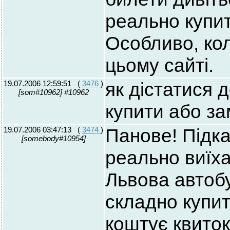
реально купит
Особливо, кол
цьому сайті.
19.07.2006 12:59:51
(
3476
)
як дістатися д
[som#10962] #10962
купити або за
19.07.2006 03:47:13
(
3474
)
Панове! Підка
[somebody#10954]
реально виїха
Львова автоб
складно купит
коштує квито