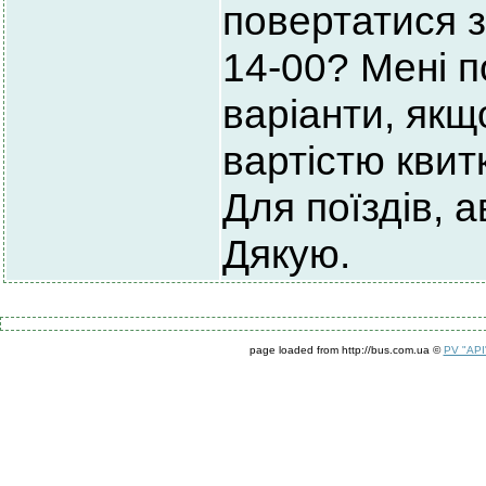
повертатися з
14-00? Мені п
варіанти, як
вартістю квит
Для поїздів, а
Дякую.
page loaded from http://bus.com.ua ©
PV "API