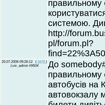
правильному с
користуватис
системою. Див
http://forum.b
pl/forum.pl?
find=22%3A50
20.07.2006 09:26:12
(
3478
)
До somebody#
Lviv_admin #9504
правильному с
автобусів на 
автовокзалу м
билети дивіть