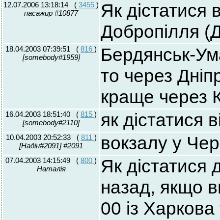
12.07.2006 13:18:14
(
3455
)
Як дістатися 
пасажир #10877
Добропілля (
18.04.2003 07:39:51
(
816
)
Бердянськ-Ум
[somebody#1959]
то через Дніп
краще через 
16.04.2003 18:51:40
(
815
)
як дістатися 
[somebody#2110]
10.04.2003 20:52:33
(
811
)
вокзалу у Чер
[Надін#2091] #2091
07.04.2003 14:15:49
(
800
)
Як дістатися 
Наталія
назад, якщо в
00 із Харкова 